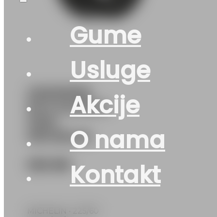
Gume
Usluge
225/60R16
Akcije
M+S ALPIN-6
102H
O nama
MICHELIN
325
KM
Kontakt
MICHELIN • 225/60