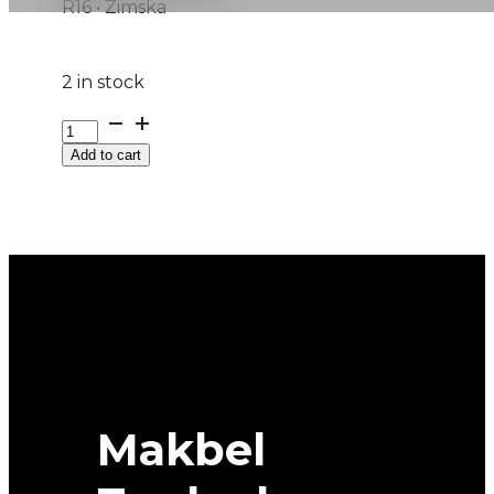
R16 • Zimska
2 in stock
225/60R16
M+S
Add to cart
ALPIN-
6
102H
MICHELIN
quantity
Makbel