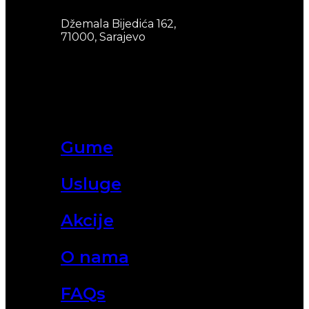
Džemala Bijedića 162,
71000, Sarajevo
Gume
Usluge
Akcije
O nama
FAQs