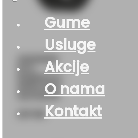
Gume
Usluge
225/60R18
Akcije
M+S
NORDICCA-
O nama
MP93 104V
MATADOR
Kontakt
227
KM