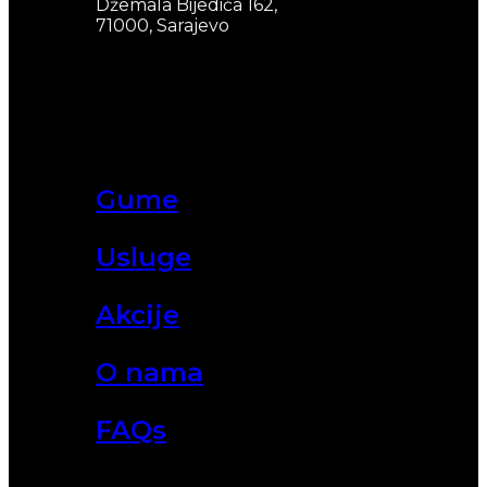
Džemala Bijedića 162,
71000, Sarajevo
Gume
Usluge
Akcije
O nama
FAQs