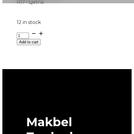
R17 • Ljetna
12 in stock
225/65R17
RAINEXPERT-
Add to cart
5
102H
UNIROYAL
quantity
Makbel