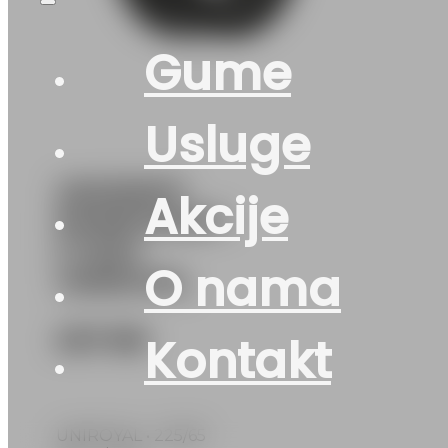
Gume
Usluge
225/65R17
Akcije
RAINEXPERT-
5 102H
O nama
UNIROYAL
227
KM
Kontakt
UNIROYAL • 225/65