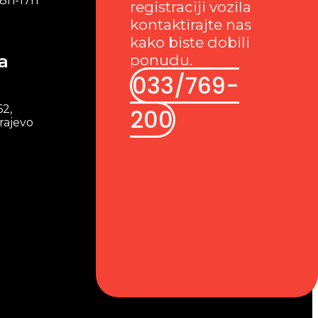
 8h-17h
registraciji vozila
kontaktirajte nas
kako biste dobili
a
ponudu.
033/769-
62,
200
rajevo