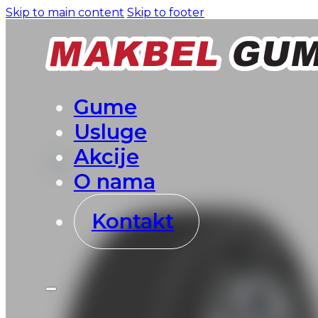
Skip to main content
Skip to footer
Gume
Usluge
Akcije
O nama
Kontakt