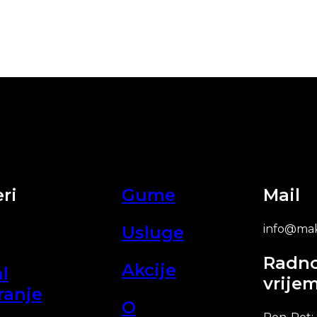
ri
Gume
Mail
Usluge
info@mak
Radn
Akcije
l
vrije
ranje
O