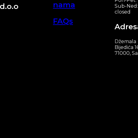
Pon-Pet:
nama
d.o.o
Sub-Ned:
closed
FAQs
Adres
Džemala
Bijedića 1
71000, Sa