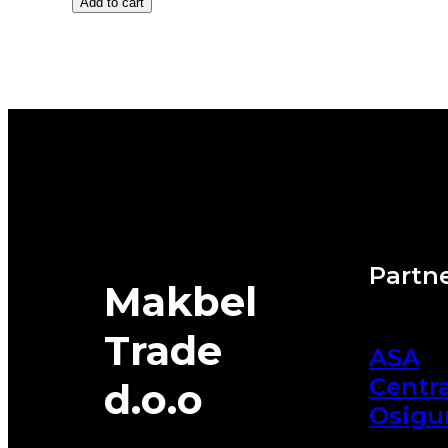
Add to cart
16C
ESKIMO
LT
121/120R
M+S
SAVA
quantity
Partne
Makbel
Trade
ASA
Centra
d.o.o
Osigu