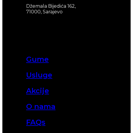
Džemala Bijedića 162,
71000, Sarajevo
Gume
Usluge
Akcije
O nama
FAQs