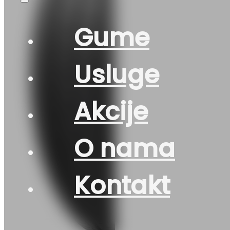
Gume
Usluge
Akcije
O nama
Kontakt