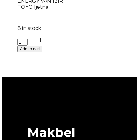
ENERGY VAN 121R
TOYO ljetna
8 in stock
225/75
R
Add to cart
16C
NANO
ENERGY
VAN
121R
TOYO
ljetna
quantity
Makbel