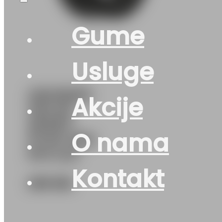
Gume
Usluge
235/35R19
Akcije
VELOX-
SPORT-
O nama
PT741 91W
PETLAS
Kontakt
205
KM