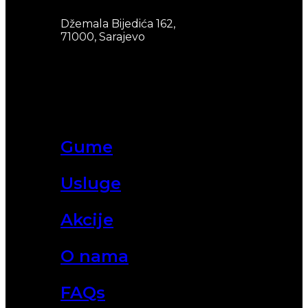
Džemala Bijedića 162,
71000, Sarajevo
Gume
Usluge
Akcije
O nama
FAQs