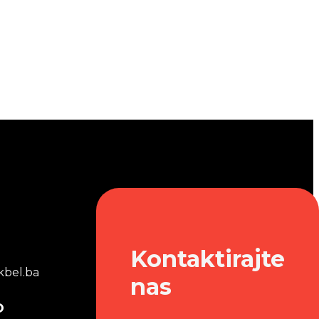
Kontaktirajte
bel.ba
nas
o