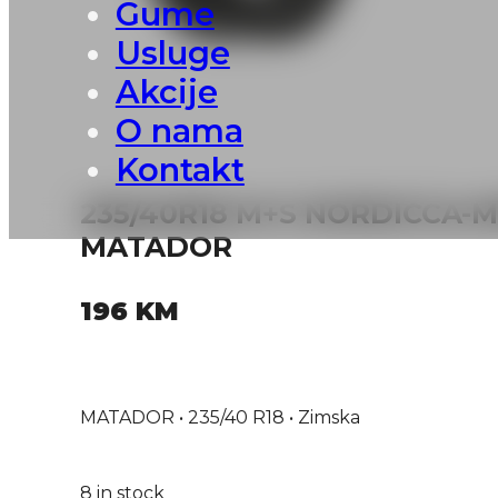
Gume
Usluge
Akcije
O nama
Kontakt
235/40R18 M+S NORDICCA-M
MATADOR
196
KM
MATADOR • 235/40 R18 • Zimska
8 in stock