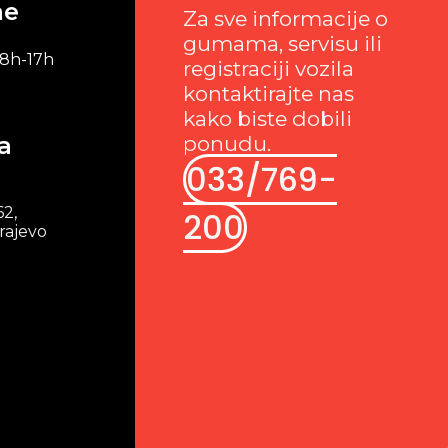
me
Za sve informacije o
gumama, servisu ili
 8h-17h
registraciji vozila
kontaktirajte nas
kako biste dobili
a
ponudu.
033/769-
62,
200
rajevo