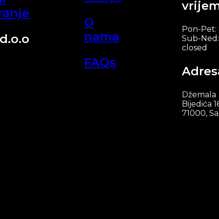
vrije
ranje
O
Pon-Pet:
nama
d.o.o
Sub-Ned:
closed
FAQs
Adres
Džemala
Bijedića 1
71000, Sa