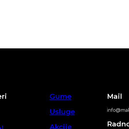
ri
Gume
Mail
Usluge
info@mak
Radn
Akcije
l