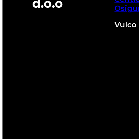
d.o.o
Osigu
Vulco 