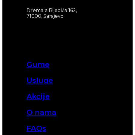
Džemala Bijedića 162,
71000, Sarajevo
Gume
Usluge
Akcije
O nama
FAQs