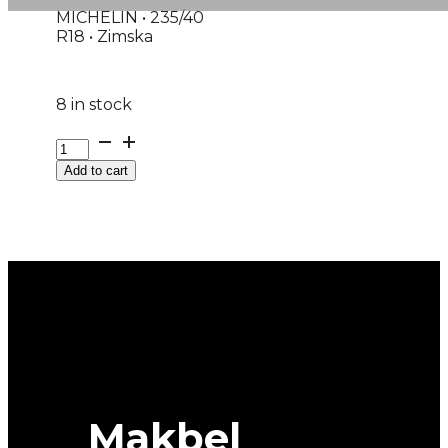
MICHELIN • 235/40
R18 • Zimska
8 in stock
235/40R18
M+S
Add to cart
PILOT-
ALPIN-
PA5
95V
MICHELIN
quantity
Makbel