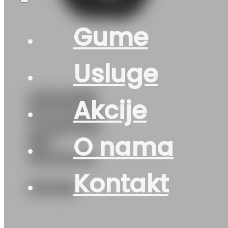
Gume
Usluge
235/40R18
Akcije
M+S PILOT-
ALPIN-PA5
O nama
95V
MICHELIN
Kontakt
376
KM