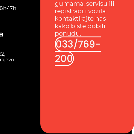
gumama, servisu ili
 8h-17h
registraciji vozila
kontaktirajte nas
kako biste dobili
a
ponudu.
033/769-
62,
200
rajevo