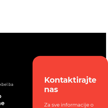
Kontaktirajte
bel.ba
nas
o
me
Za sve informacije o