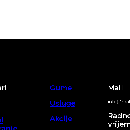
ri
Gume
Mail
Usluge
info@mak
Radn
Akcije
l
vrije
ranje