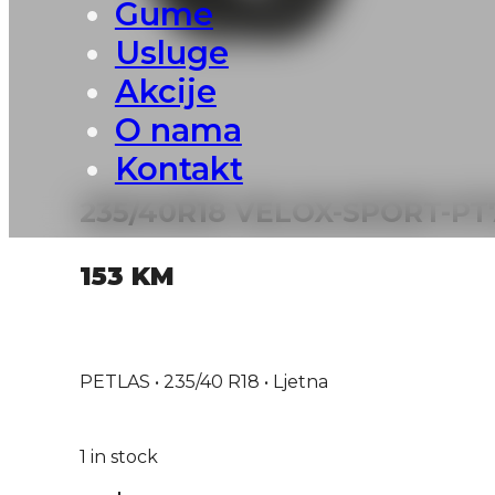
Gume
Usluge
Akcije
O nama
Kontakt
235/40R18 VELOX-SPORT-PT
153
KM
PETLAS • 235/40 R18 • Ljetna
1 in stock
235/40R18