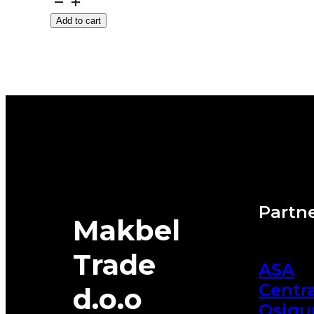
VELOX-
Add to cart
SPORT-
PT741
95W
PETLAS
quantity
Partne
Makbel
Trade
ASA
Centra
d.o.o
Osigu