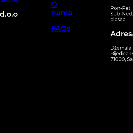
O
Pon-Pet:
nama
d.o.o
Sub-Ned:
closed
FAQs
Adres
Džemala
Bijedića 1
71000, Sa