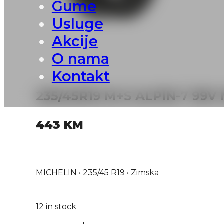
Gume
Usluge
Akcije
O nama
Kontakt
235/45R19 M+S ALPIN-7 99V
443
KM
MICHELIN • 235/45 R19 • Zimska
12 in stock
235/45R19