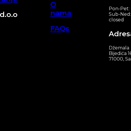
O
Pon-Pet:
nama
d.o.o
Sub-Ned:
closed
FAQs
Adres
Džemala
Bijedića 1
71000, Sa