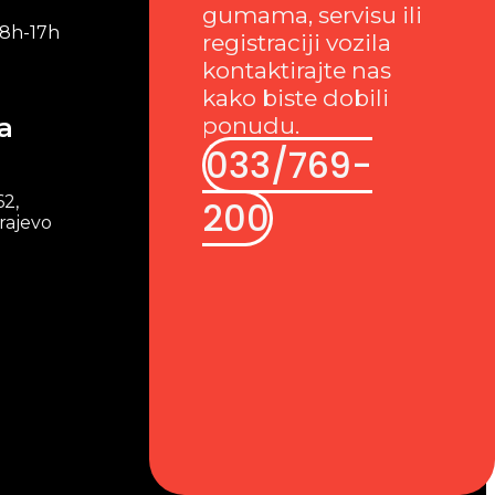
gumama, servisu ili
 8h-17h
registraciji vozila
kontaktirajte nas
kako biste dobili
a
ponudu.
033/769-
62,
200
rajevo