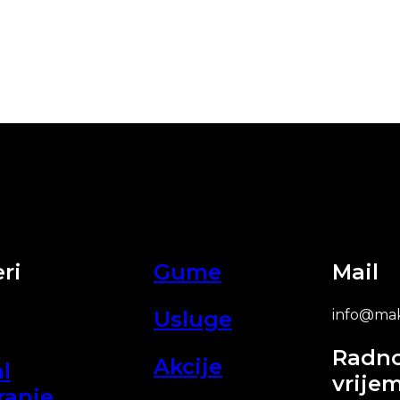
ri
Gume
Mail
Usluge
info@mak
Radn
Akcije
l
vrije
ranje