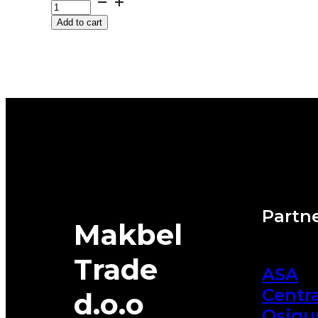
M+S
Add to cart
ALPIN-
7
99V
MICHELIN
quantity
Partne
Makbel
Trade
ASA
Centra
d.o.o
Osigu