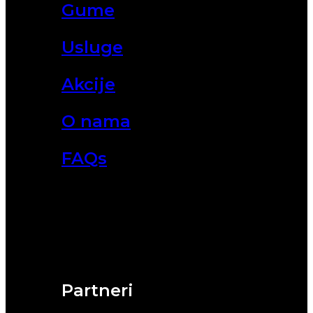
Gume
Usluge
Akcije
O nama
FAQs
Partneri