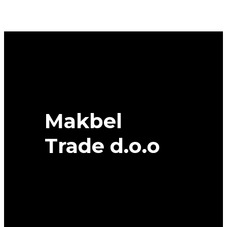
7
101V
XL
MICHELIN
quantity
Makbel
Trade d.o.o