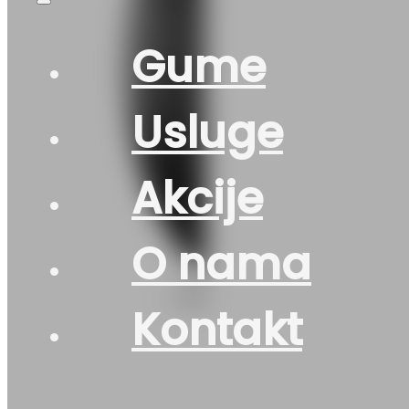
Gume
Usluge
Akcije
O nama
Kontakt