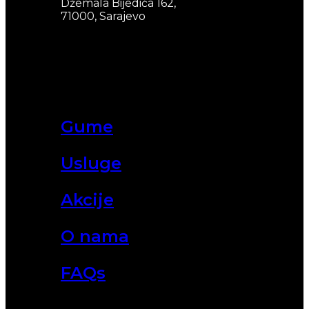
Džemala Bijedića 162,
71000, Sarajevo
Gume
Usluge
Akcije
O nama
FAQs