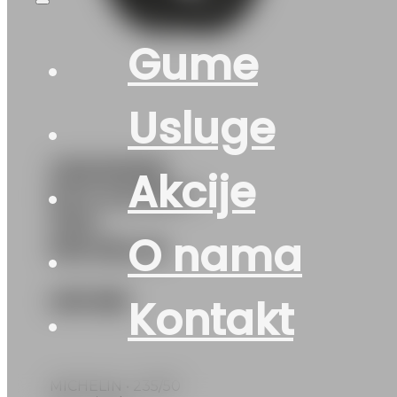
Gume
Usluge
235/50R18
Akcije
M+S ALPIN-7
101V
O nama
MICHELIN
419
KM
Kontakt
MICHELIN • 235/50