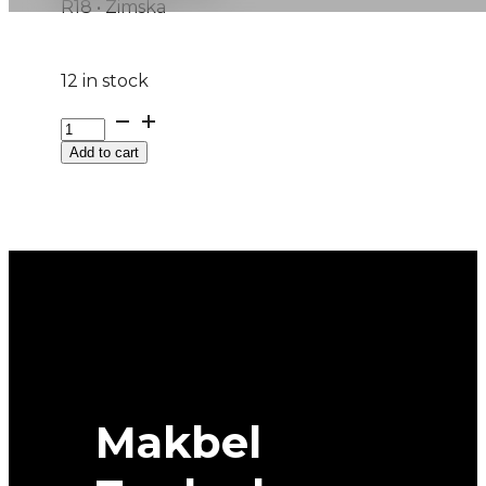
R18 • Zimska
12 in stock
235/50R18
M+S
Add to cart
ALPIN-
7
101V
MICHELIN
quantity
Makbel