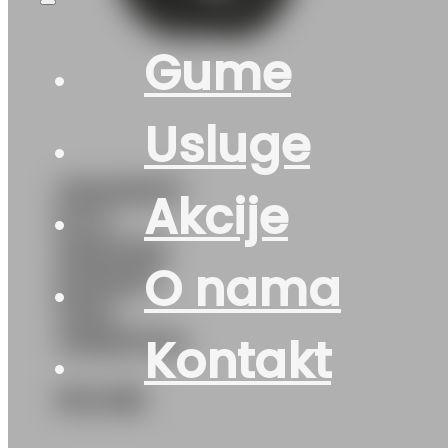
Gume
Usluge
235/55R17
Akcije
M+S
WINTER-
O nama
EXPERT
103V
UNIROYAL
Kontakt
314
KM