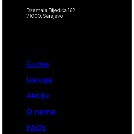
Džemala Bijedića 162,
71000, Sarajevo
Gume
Usluge
Akcije
O nama
FAQs