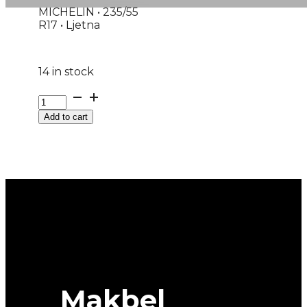
MICHELIN • 235/55
R17 • Ljetna
14 in stock
235/55R17
PRIMACY-
Add to cart
4-
PLUS
103Y
MICHELIN(DOT-
2024)
quantity
Makbel