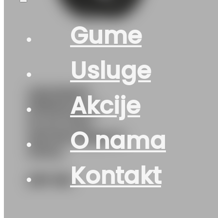
Gume
Usluge
235/55R17
Akcije
PRIMACY-4-
PLUS 103Y
O nama
MICHELIN(DOT-
2024)
Kontakt
287
KM