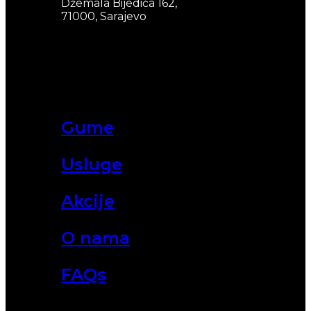
Džemala Bijedića 162,
71000, Sarajevo
Gume
Usluge
Akcije
O nama
FAQs