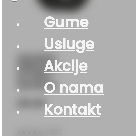
Gume
Usluge
235/55R17
Akcije
PRIMACY-5
MI 103W
O nama
MICHELIN
294
KM
Kontakt
MICHELIN • 235/55