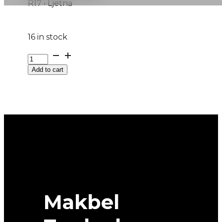
R17 • Ljetna
16 in stock
235/55R17
PRIMACY-
Add to cart
5
MI
103W
MICHELIN
quantity
Makbel