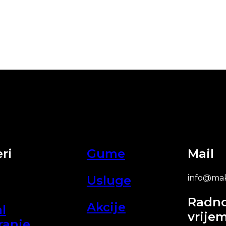
ri
Gume
Mail
Usluge
info@mak
Radn
Akcije
l
vrije
ranje