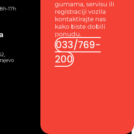
gumama, servisu ili
 8h-17h
registraciji vozila
kontaktirajte nas
kako biste dobili
a
ponudu.
033/769-
62,
200
rajevo