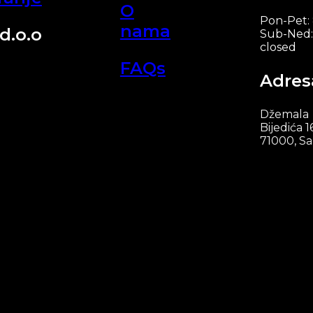
O
Pon-Pet:
nama
d.o.o
Sub-Ned:
closed
FAQs
Adres
Džemala
Bijedića 1
71000, Sa