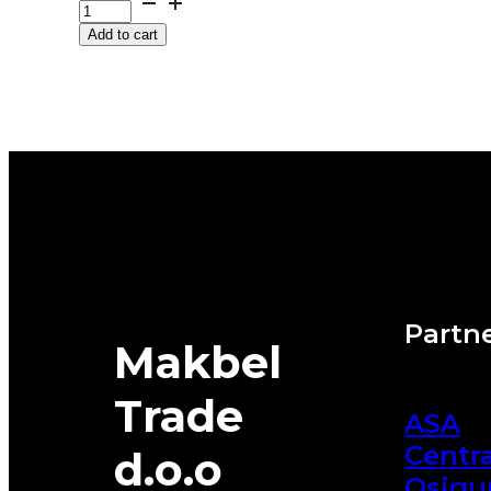
HECTORRA-
Add to cart
5
108V
MATADOR
quantity
Partne
Makbel
Trade
ASA
Centra
d.o.o
Osigu