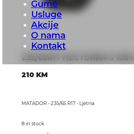
Gume
Usluge
Akcije
O nama
Kontakt
235/65R17 HECTORRA-5 10
210
KM
MATADOR • 235/65 R17 • Ljetna
8 in stock
235/65R17