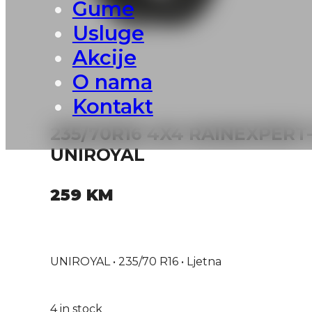
Gume
Usluge
Akcije
O nama
Kontakt
235/70R16 4X4 RAINEXPERT-
UNIROYAL
259
KM
UNIROYAL • 235/70 R16 • Ljetna
4 in stock