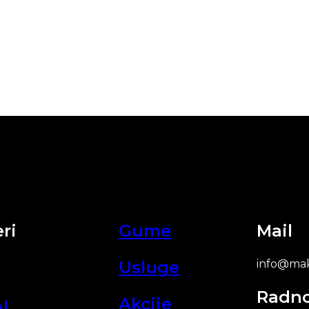
ri
Gume
Mail
Usluge
info@mak
Radn
Akcije
l