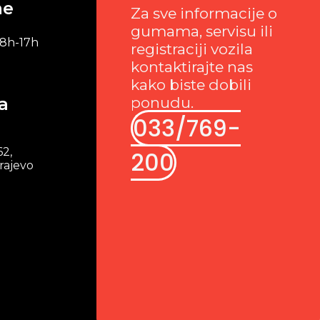
me
Za sve informacije o
gumama, servisu ili
 8h-17h
registraciji vozila
kontaktirajte nas
kako biste dobili
a
ponudu.
033/769-
62,
200
rajevo