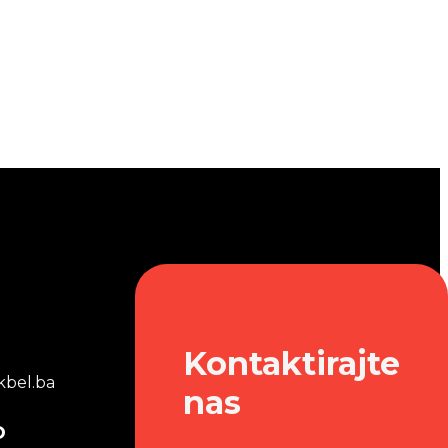
Kontaktirajte
bel.ba
nas
o