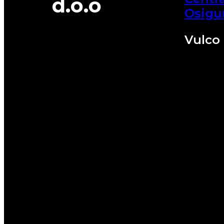
d.o.o
Osigu
Vulco 