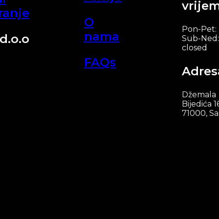
vrije
ranje
O
Pon-Pet:
nama
d.o.o
Sub-Ned:
closed
FAQs
Adres
Džemala
Bijedića 1
71000, Sa