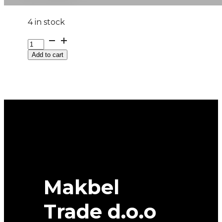
4 in stock
235/75R17.5
DH40
Add to cart
132M
UNIROYAL
quantity
Makbel
Trade d.o.o