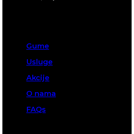
Gume
Usluge
Akcije
O nama
FAQs