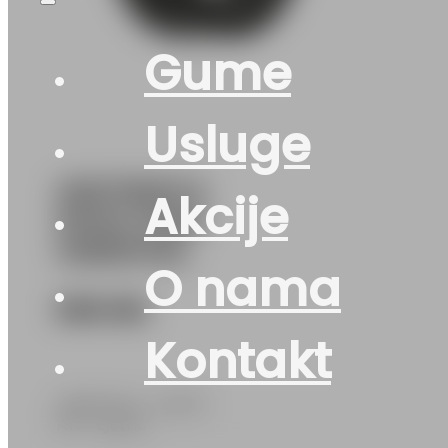
Gume
Usluge
235/75R17.5
Akcije
DH40 132M
UNIROYAL
O nama
598
KM
Kontakt
UNIROYAL • 235/75
R17 • Ljetna