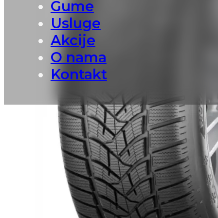
Gume
Usluge
Akcije
O nama
Kontakt