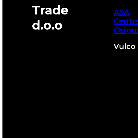
Trade
ASA
Centra
d.o.o
Osigu
Vulco 