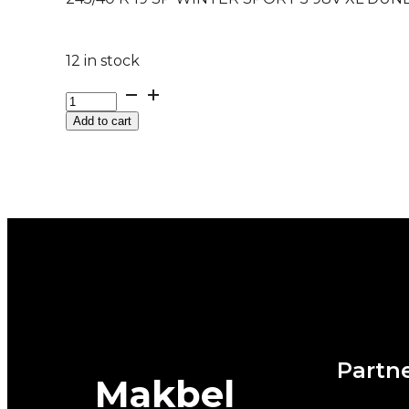
12 in stock
245/40
R
Add to cart
19
SP
WINTER
SPORT
5
98V
XL
DUNLOP
quantity
Partne
Makbel