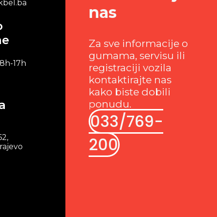
bel.ba
nas
o
me
Za sve informacije o
gumama, servisu ili
 8h-17h
registraciji vozila
kontaktirajte nas
kako biste dobili
a
ponudu.
033/769-
62,
200
rajevo