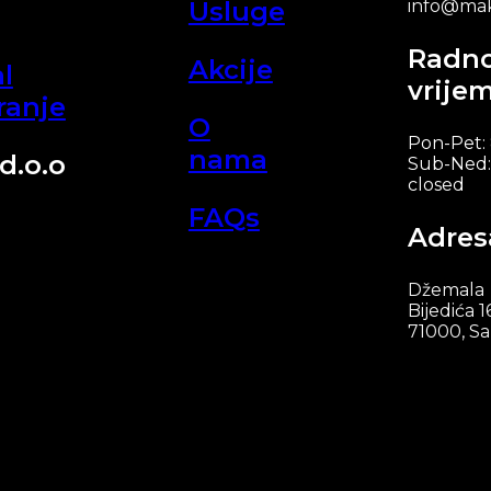
Usluge
info@mak
Radn
Akcije
l
vrije
ranje
O
Pon-Pet:
nama
d.o.o
Sub-Ned:
closed
FAQs
Adres
Džemala
Bijedića 1
71000, Sa