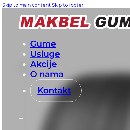
Skip to main content
Skip to footer
Gume
Usluge
Akcije
O nama
Kontakt