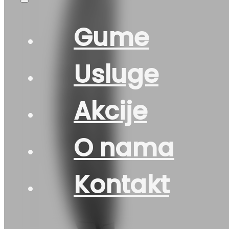
Gume
Usluge
Akcije
O nama
Kontakt