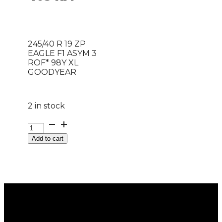
245/40 R 19 ZP
EAGLE F1 ASYM 3
ROF* 98Y XL
GOODYEAR
2 in stock
245/40
R
Add to cart
19
ZP
EAGLE
F1
ASYM
3
ROF*
98Y
XL