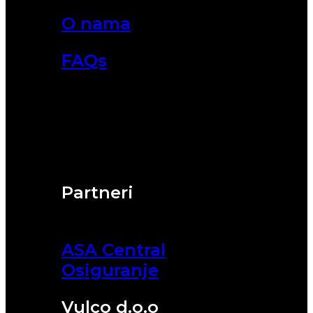
O nama
FAQs
Partneri
ASA Central
Osiguranje
Vulco d.o.o