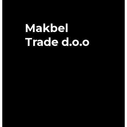
GOODYEAR
quantity
Makbel
Trade d.o.o