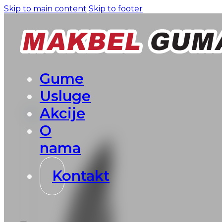
Skip to main content
Skip to footer
Gume
Usluge
Akcije
O
nama
Kontakt