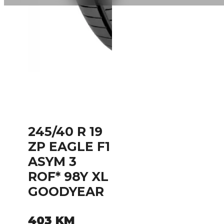
245/40 R 19
ZP EAGLE F1
ASYM 3
ROF* 98Y XL
GOODYEAR
403
KM