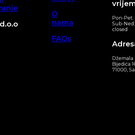
vrije
ranje
O
Pon-Pet:
nama
d.o.o
Sub-Ned:
closed
FAQs
Adres
Džemala
Bijedića 1
71000, Sa