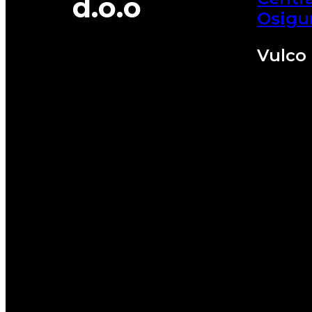
d.o.o
Osigu
Vulco 