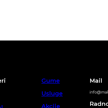
ri
Gume
Mail
Usluge
info@mak
Radn
Akcije
l