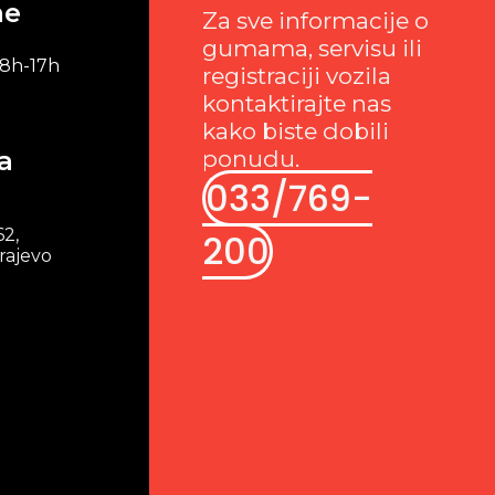
me
Za sve informacije o
gumama, servisu ili
 8h-17h
registraciji vozila
kontaktirajte nas
kako biste dobili
a
ponudu.
033/769-
62,
200
rajevo