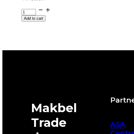
245/40R19
M+S
Add to cart
PILOT-
ALPIN-
PA5
98V
MICHELIN
quantity
Partne
Makbel
Trade
ASA
Centra