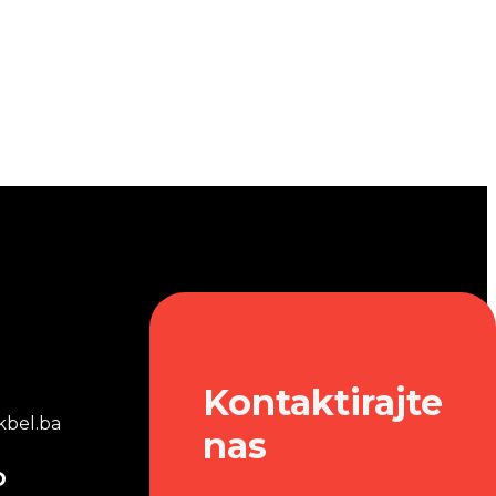
Kontaktirajte
bel.ba
nas
o