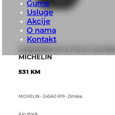
Gume
Usluge
Akcije
O nama
Kontakt
245/40R19 M+S PILOT-ALPIN
MICHELIN
531
KM
MICHELIN • 245/40 R19 • Zimska
4 in stock