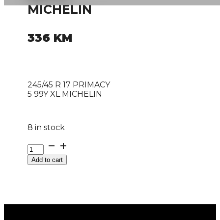
MICHELIN
336
KM
245/45 R 17 PRIMACY
5 99Y XL MICHELIN
8 in stock
245/45
R
Add to cart
17
PRIMACY
5
99Y
XL
MICHELIN
quantity