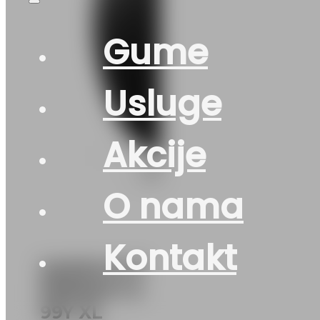
Gume
Usluge
Akcije
O nama
Kontakt
245/45 R 17
PRIMACY 5
99Y XL