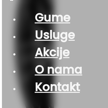
Gume
Usluge
Akcije
O nama
Kontakt