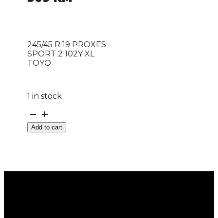
245/45 R 19 PROXES
SPORT 2 102Y XL
TOYO
1 in stock
245/45
R
Add to cart
19
PROXES
SPORT
2
102Y
XL
TOYO
quantity