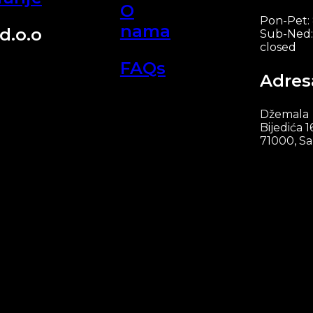
O
Pon-Pet:
nama
d.o.o
Sub-Ned:
closed
FAQs
Adres
Džemala
Bijedića 1
71000, Sa