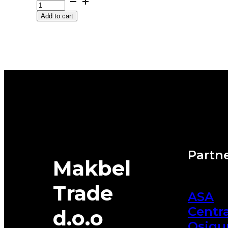
HECTORRA-
Add to cart
5
99Y
MATADOR
quantity
Partne
Makbel
Trade
ASA
Centra
d.o.o
Osigu