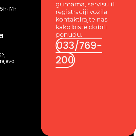
gumama, servisu ili
 8h-17h
registraciji vozila
kontaktirajte nas
kako biste dobili
a
ponudu.
033/769-
62,
200
rajevo