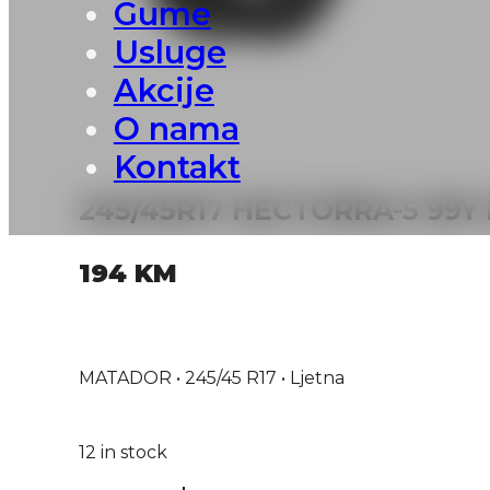
Gume
Usluge
Akcije
O nama
Kontakt
245/45R17 HECTORRA-5 99
194
KM
MATADOR • 245/45 R17 • Ljetna
12 in stock
245/45R17