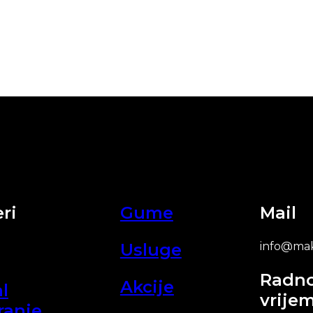
ri
Gume
Mail
Usluge
info@mak
Radn
Akcije
l
vrije
ranje