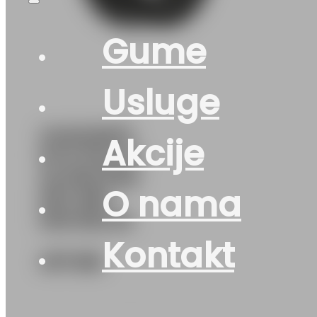
Gume
Usluge
245/45R17
Akcije
M+S PILOT-
ALPIN-PA5
O nama
MO 99V
MICHELIN
Kontakt
417
KM