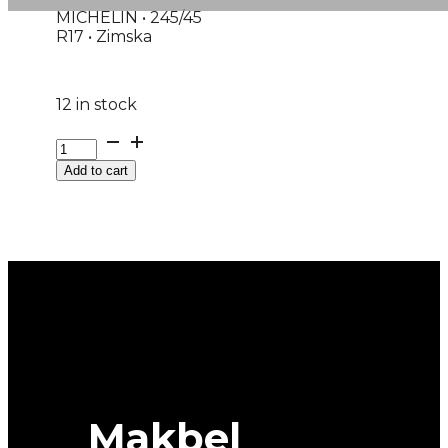
MICHELIN • 245/45
R17 • Zimska
12 in stock
245/45R17
M+S
Add to cart
PILOT-
ALPIN-
PA5
MO
99V
MICHELIN
quantity
Makbel