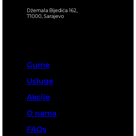
Džemala Bijedića 162,
71000, Sarajevo
Gume
Usluge
Akcije
O nama
FAQs