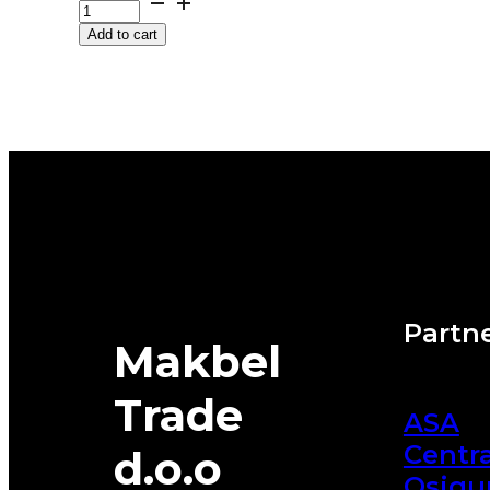
RAINSPORT-
Add to cart
5
102Y
UNIROYAL
quantity
Partne
Makbel
Trade
ASA
Centra
d.o.o
Osigu