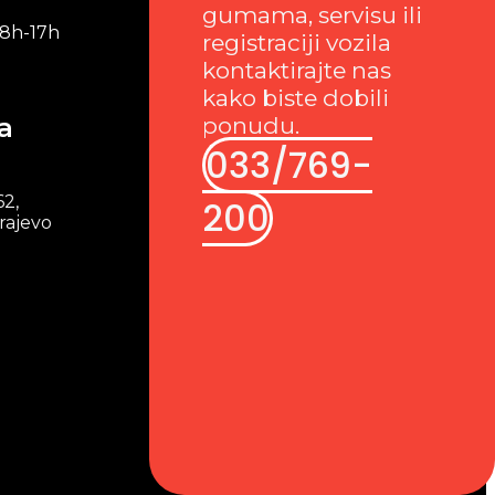
gumama, servisu ili
 8h-17h
registraciji vozila
kontaktirajte nas
kako biste dobili
a
ponudu.
033/769-
62,
200
rajevo