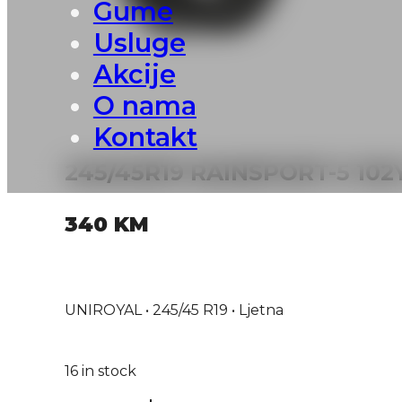
Gume
Usluge
Akcije
O nama
Kontakt
245/45R19 RAINSPORT-5 102
340
KM
UNIROYAL • 245/45 R19 • Ljetna
16 in stock
245/45R19