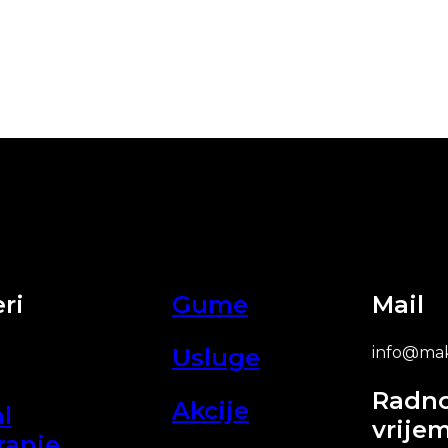
ri
Gume
Mail
Usluge
info@mak
Radn
Akcije
l
vrije
ranje