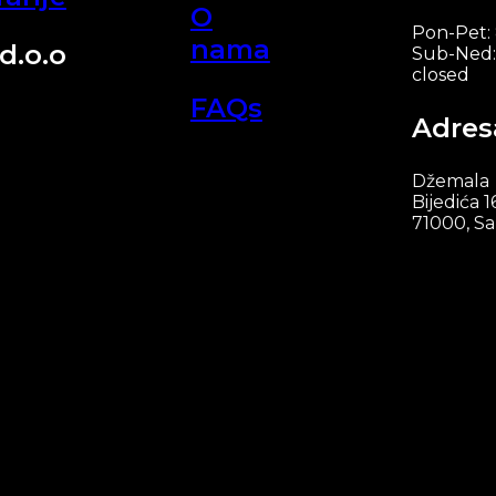
O
Pon-Pet:
nama
d.o.o
Sub-Ned:
closed
FAQs
Adres
Džemala
Bijedića 1
71000, Sa