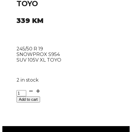
TOYO
339
KM
245/50 R 19
SNOWPROX S954
SUV 105V XL TOYO
2 in stock
245/50
R
Add to cart
19
SNOWPROX
S954
SUV
105V
XL