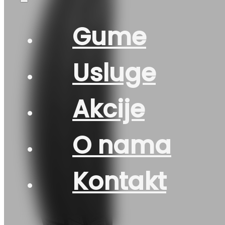
Gume
Usluge
Akcije
O nama
Kontakt