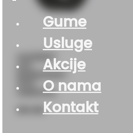
Gume
Usluge
245/65R17
Akcije
4X4
RAINEXPERT
O nama
107H
UNIROYAL
Kontakt
294
KM