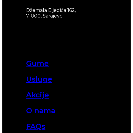
Džemala Bijedića 162,
71000, Sarajevo
Gume
Usluge
Akcije
O nama
FAQs