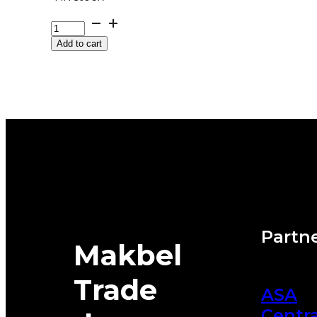
245/70R16
4X4
Add to cart
MP72-
IZZARDA-
A/T-
2
111H
MATADOR
quantity
Partne
Makbel
Trade
ASA
Centra