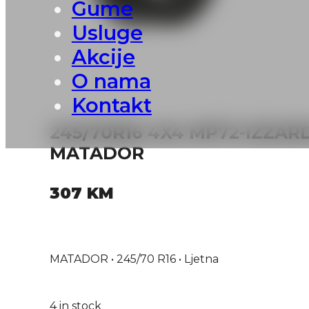
Gume
Usluge
Akcije
O nama
Kontakt
245/70R16 4X4 MP72-IZZARD
MATADOR
307
KM
MATADOR • 245/70 R16 • Ljetna
4 in stock