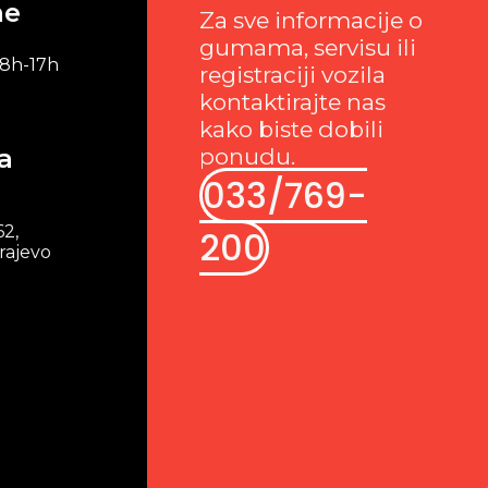
me
Za sve informacije o
gumama, servisu ili
 8h-17h
registraciji vozila
kontaktirajte nas
kako biste dobili
a
ponudu.
033/769-
62,
200
rajevo