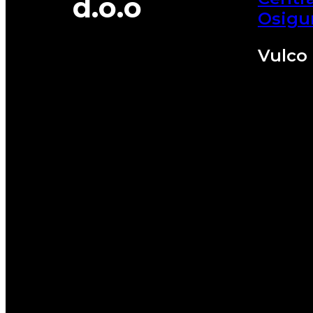
d.o.o
Osigu
Vulco 