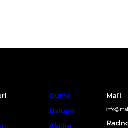
ri
Gume
Mail
Usluge
info@mak
Radn
Akcije
l