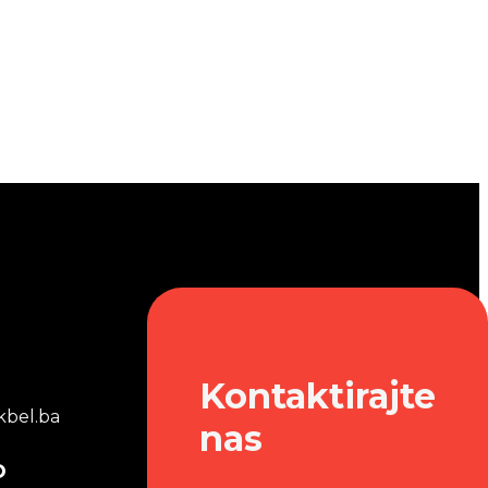
Kontaktirajte
bel.ba
nas
o