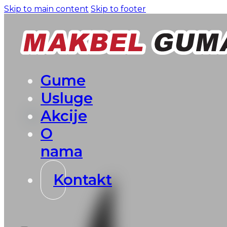
Skip to main content
Skip to footer
Gume
Usluge
Akcije
O
nama
Kontakt