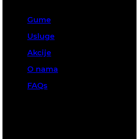
Gume
Usluge
Akcije
O nama
FAQs