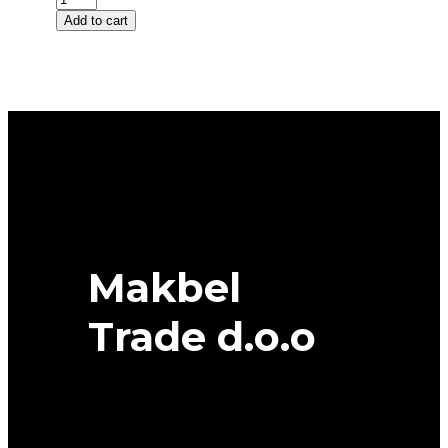
R
Add to cart
19
RIKEN
SUMMER
3
96Y
XL
quantity
Makbel
Trade d.o.o