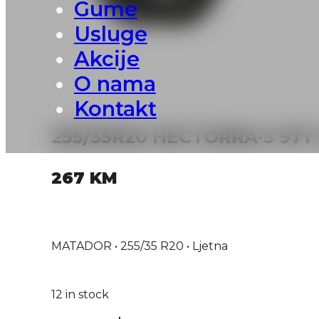
Gume
Usluge
Akcije
O nama
Kontakt
255/35R20 HECTORRA-5 97
267
KM
MATADOR • 255/35 R20 • Ljetna
12 in stock
255/35R20