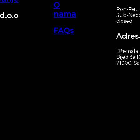
O
Pon-Pet:
nama
d.o.o
Sub-Ned:
closed
FAQs
Adres
Džemala
Bijedića 1
71000, Sa