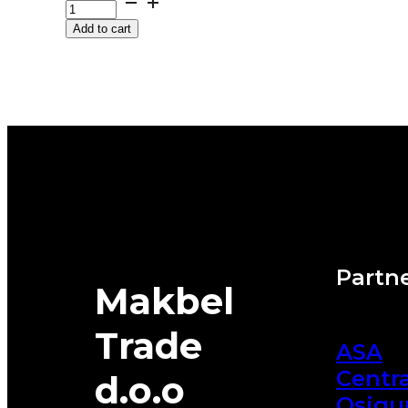
HECTORRA-
Add to cart
5
97Y
MATADOR
quantity
Partne
Makbel
Trade
ASA
Centra
d.o.o
Osigu