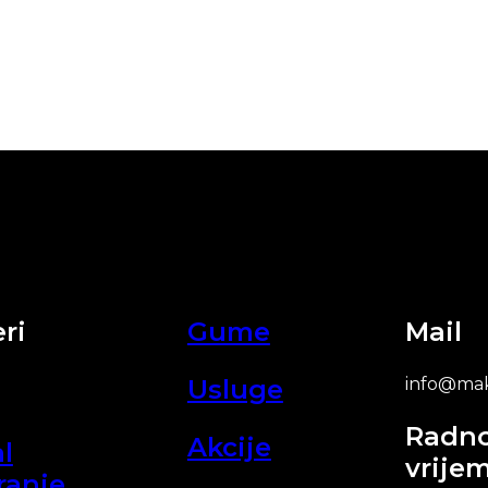
ri
Gume
Mail
Usluge
info@mak
Radn
Akcije
l
vrije
ranje