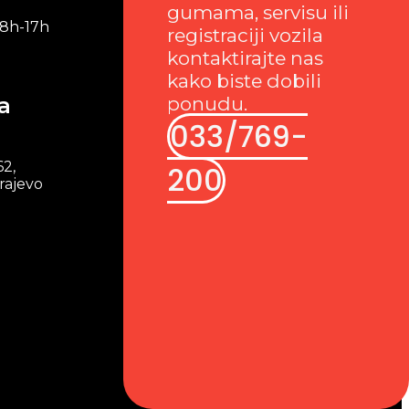
gumama, servisu ili
 8h-17h
registraciji vozila
kontaktirajte nas
kako biste dobili
a
ponudu.
033/769-
62,
200
rajevo