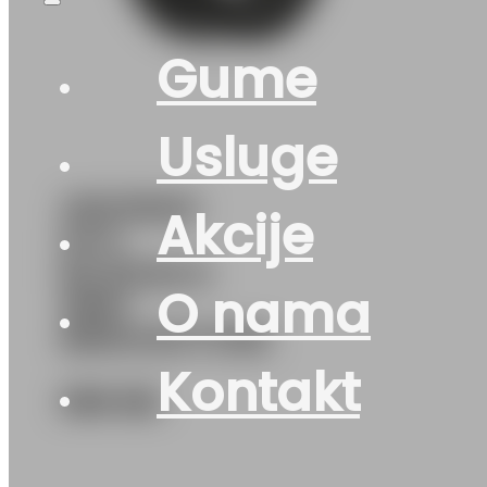
Gume
Usluge
255/35R21
Akcije
M+S
BLIZZAK-6
O nama
98W
BRIDGESTONE
Kontakt
589
KM