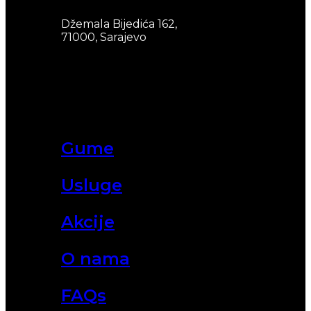
Džemala Bijedića 162,
71000, Sarajevo
Gume
Usluge
Akcije
O nama
FAQs