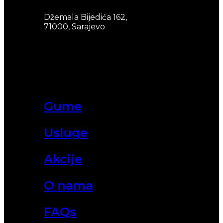
Džemala Bijedića 162,
71000, Sarajevo
Gume
Usluge
Akcije
O nama
FAQs