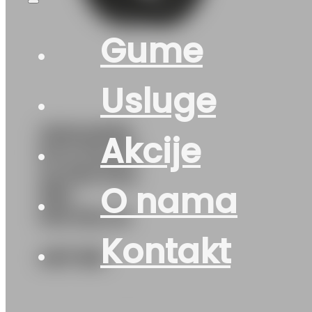
Gume
Usluge
255/40R18
Akcije
M+S PILOT-
ALPIN-PA5
O nama
99V
MICHELIN
Kontakt
407
KM