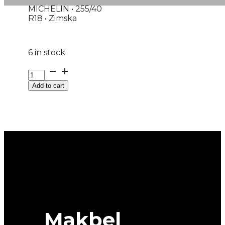
MICHELIN • 255/40
R18 • Zimska
6 in stock
255/40R18
M+S
Add to cart
PILOT-
ALPIN-
PA5
99V
MICHELIN
quantity
Makbel