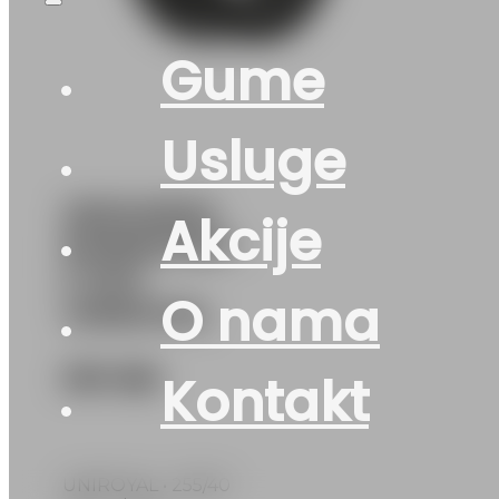
Gume
Usluge
255/40R20
Akcije
RAINSPORT-
5 101Y
O nama
UNIROYAL
391
KM
Kontakt
UNIROYAL • 255/40