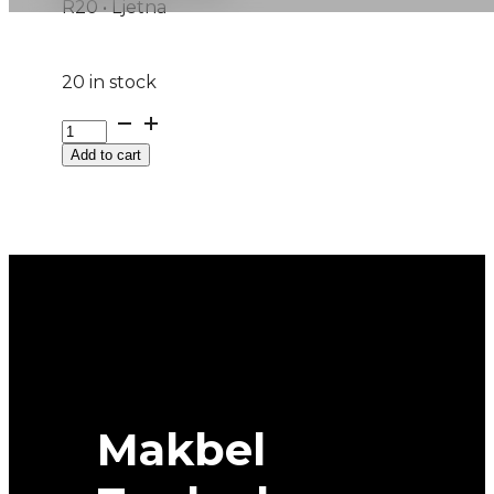
R20 • Ljetna
20 in stock
255/40R20
RAINSPORT-
Add to cart
5
101Y
UNIROYAL
quantity
Makbel