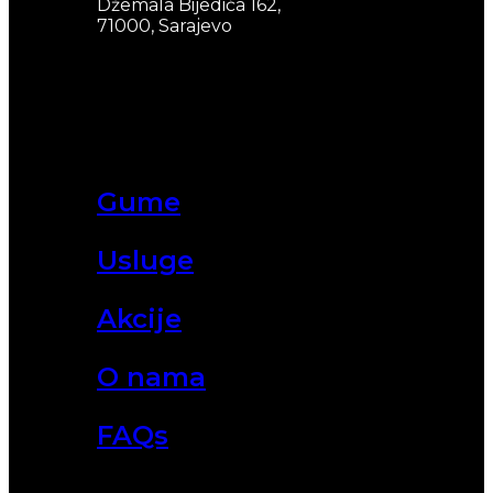
Džemala Bijedića 162,
71000, Sarajevo
Gume
Usluge
Akcije
O nama
FAQs