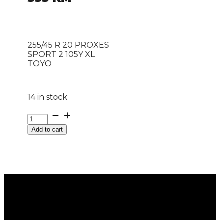
255/45 R 20 PROXES
SPORT 2 105Y XL
TOYO
14 in stock
255/45
R
Add to cart
20
PROXES
SPORT
2
105Y
XL
TOYO
quantity