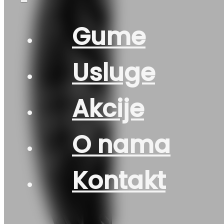
Gume
Usluge
Akcije
O nama
Kontakt