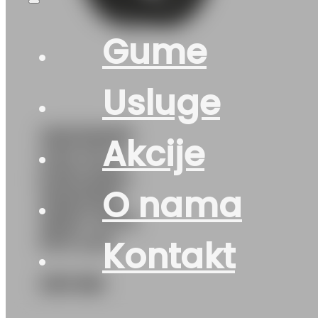
Gume
Usluge
255/50R19
Akcije
4X4 M+S
EXPLERO-
O nama
WINTER-
W671 107V
PETLAS
Kontakt
233
KM