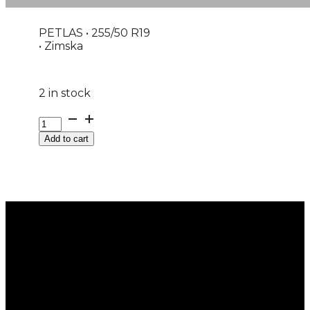
PETLAS • 255/50 R19
• Zimska
2 in stock
255/50R19
4X4
Add to cart
M+S
EXPLERO-
WINTER-
W671
107V
PETLAS
quantity