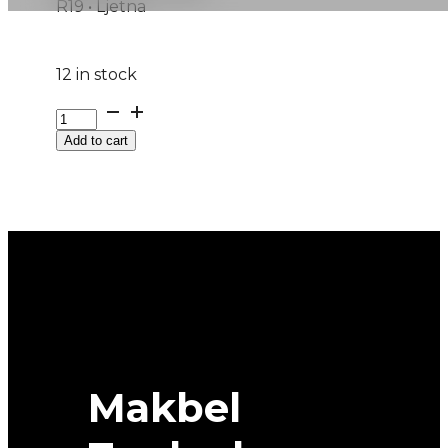
R19 • Ljetna
12 in stock
255/50R19
RAINSPORT-
Add to cart
5
107Y
UNIROYAL
quantity
Makbel