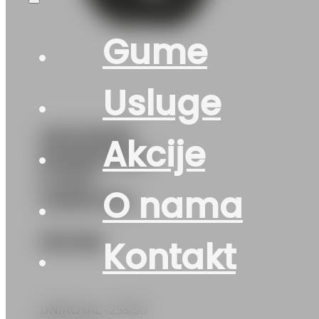
Gume
Usluge
255/50R19
Akcije
RAINSPORT-
5 107Y
O nama
UNIROYAL
319
KM
Kontakt
UNIROYAL • 255/50