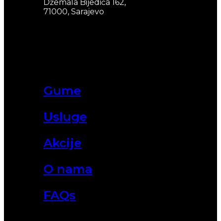
Džemala Bijedića 162,
71000, Sarajevo
Gume
Usluge
Akcije
O nama
FAQs