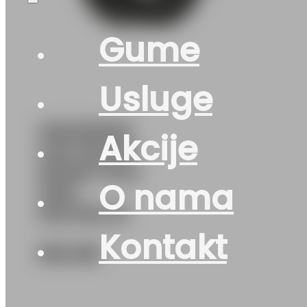
Gume
Usluge
255/50R20
Akcije
4X4 PILOT-
SPORT-PS4
O nama
109Y
MICHELIN
Kontakt
502
KM