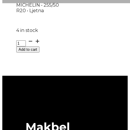
MICHELIN • 255/50
R20 • Ljetna
4 in stock
255/50R20
4X4
Add to cart
PILOT-
SPORT-
PS4
109Y
MICHELIN
quantity
Makbel