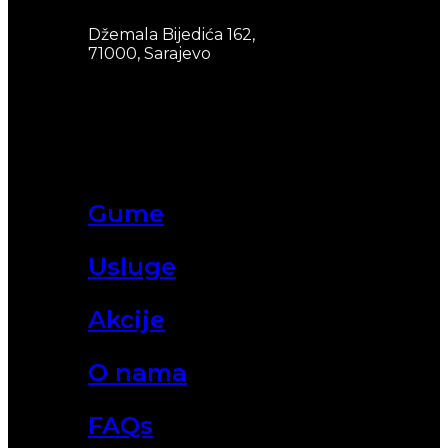
Džemala Bijedića 162,
71000, Sarajevo
Gume
Usluge
Akcije
O nama
FAQs