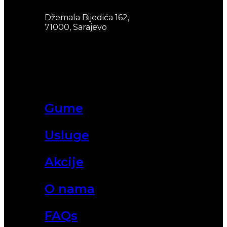
Džemala Bijedića 162,
71000, Sarajevo
Gume
Usluge
Akcije
O nama
FAQs