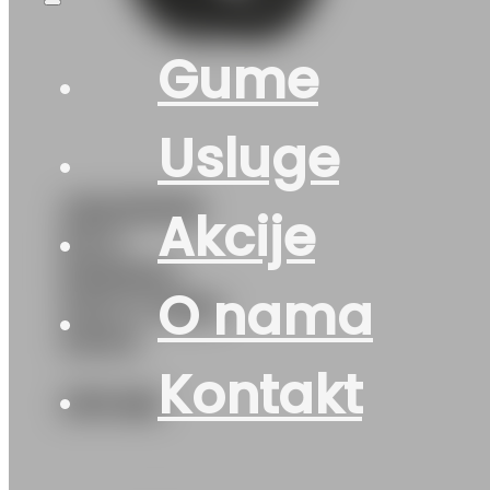
Gume
Usluge
255/55R18
Akcije
M+S
ESKIMO-
O nama
SUV-2 109H
SAVA
Kontakt
275
KM