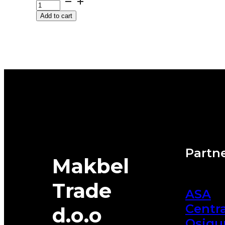
HECTORRA-
Add to cart
5
93Y
MATADOR
quantity
Partne
Makbel
Trade
ASA
Centra
d.o.o
Osigu