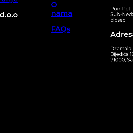
O
Pon-Pet:
nama
d.o.o
Sub-Ned:
closed
FAQs
Adres
Džemala
Bijedića 1
71000, Sa