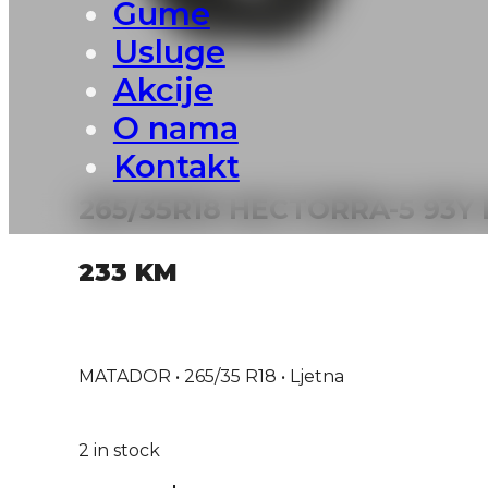
Gume
Usluge
Akcije
O nama
Kontakt
265/35R18 HECTORRA-5 93
233
KM
MATADOR • 265/35 R18 • Ljetna
2 in stock
265/35R18