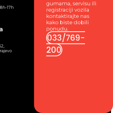
gumama, servisu ili
 8h-17h
registraciji vozila
kontaktirajte nas
kako biste dobili
a
ponudu.
033/769-
62,
200
rajevo