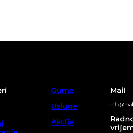
ri
Gume
Mail
Usluge
info@mak
Radn
Akcije
l
vrije
ranje