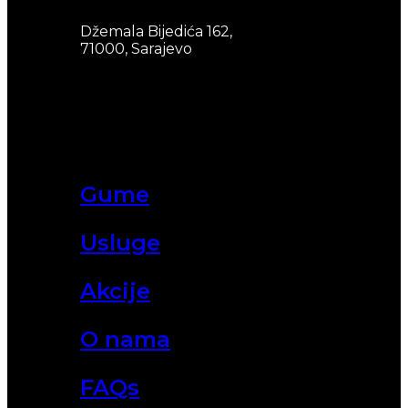
Džemala Bijedića 162,
71000, Sarajevo
Gume
Usluge
Akcije
O nama
FAQs