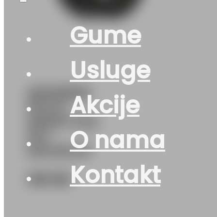
Gume
Usluge
265/35R18
Akcije
PILOT-
SPORT-PS5
O nama
97Y
MICHELIN
Kontakt
395
KM