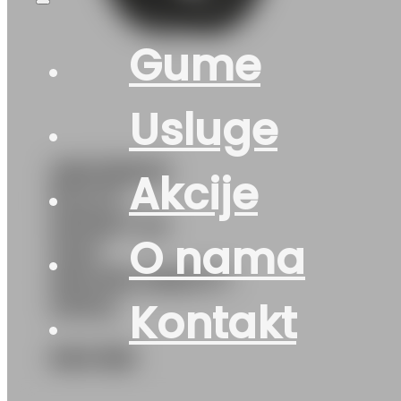
Gume
Usluge
265/35R22
Akcije
PILOT-
SPORT-4S
O nama
102Y
MICHELIN(DOT-
2024)
Kontakt
640
KM