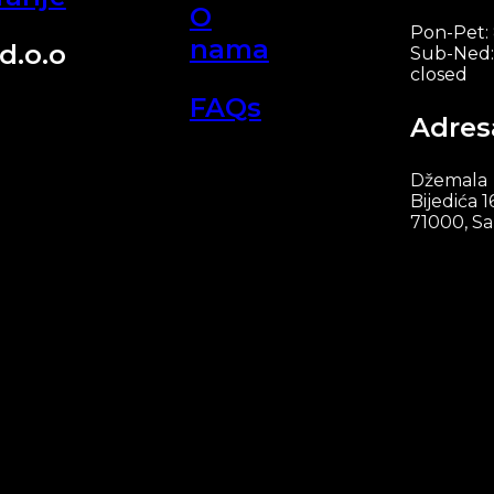
O
Pon-Pet:
nama
d.o.o
Sub-Ned:
closed
FAQs
Adres
Džemala
Bijedića 1
71000, Sa