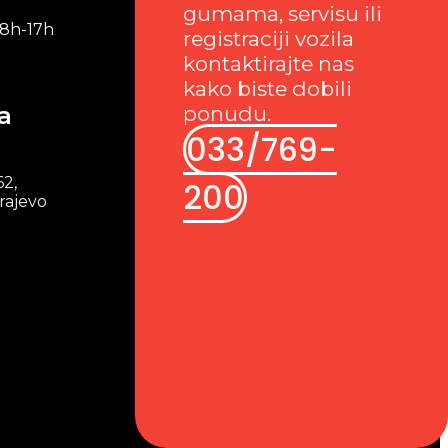
gumama, servisu ili
 8h-17h
registraciji vozila
kontaktirajte nas
kako biste dobili
a
ponudu.
033/769-
62,
200
rajevo