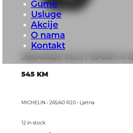
Gume
Usluge
Akcije
O nama
Kontakt
265/40R20 PILOT-SPORT-4 1
545
KM
MICHELIN • 265/40 R20 • Ljetna
12 in stock
265/40R20