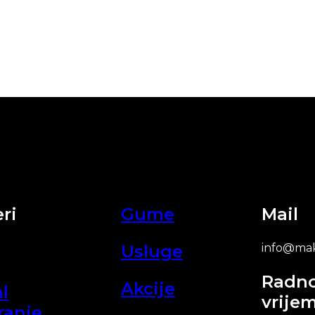
ri
Gume
Mail
Usluge
info@mak
Radn
Akcije
l
vrije
ranje