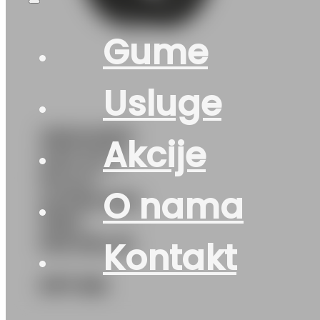
Gume
Usluge
265/40R21
Akcije
4X4 M+S
PILOT-
O nama
ALPIN-PA5
105V
MICHELIN
Kontakt
677
KM