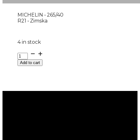
MICHELIN • 265/40
R21 • Zimska
4 in stock
265/40R21
4X4
Add to cart
M+S
PILOT-
ALPIN-
PA5
105V
MICHELIN
quantity