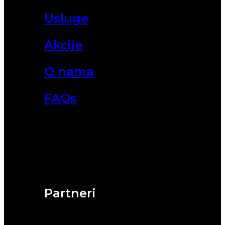
Usluge
Akcije
O nama
FAQs
Partneri