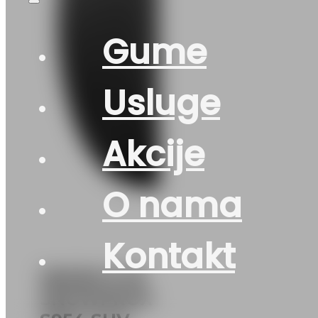
Gume
Usluge
Akcije
O nama
Kontakt
265/60 R 18
SNOWPROX