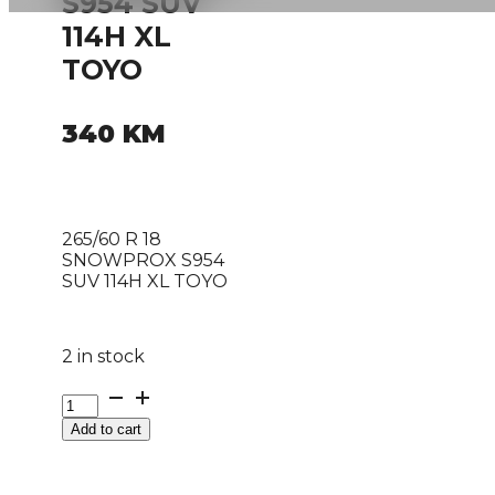
S954 SUV
114H XL
TOYO
340
KM
265/60 R 18
SNOWPROX S954
SUV 114H XL TOYO
2 in stock
265/60
R
Add to cart
18
SNOWPROX
S954