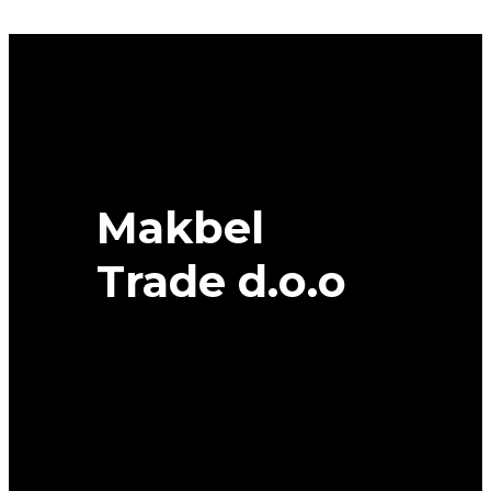
SUV
114H
XL
TOYO
quantity
Makbel
Trade d.o.o