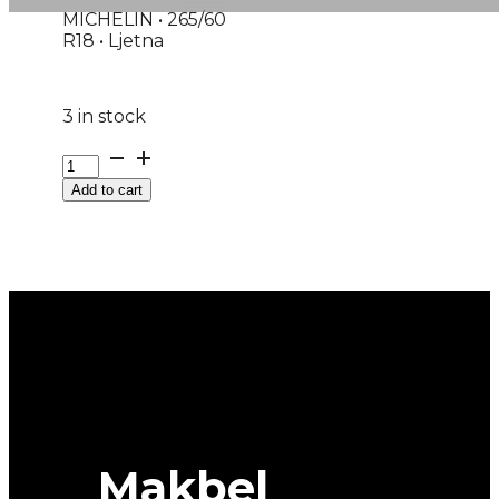
MICHELIN • 265/60
R18 • Ljetna
3 in stock
265/60R18
4X4
Add to cart
PILOT-
SPORT-
PS4
110V
MICHELIN
quantity
Makbel