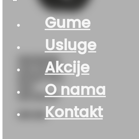
Gume
Usluge
265/60R18
Akcije
4X4 PILOT-
SPORT-PS4
O nama
110V
MICHELIN
Kontakt
390
KM