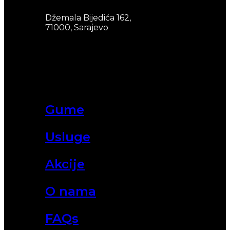
Džemala Bijedića 162,
71000, Sarajevo
Gume
Usluge
Akcije
O nama
FAQs