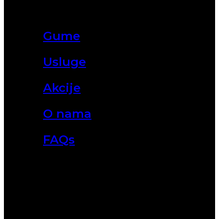
Gume
Usluge
Akcije
O nama
FAQs