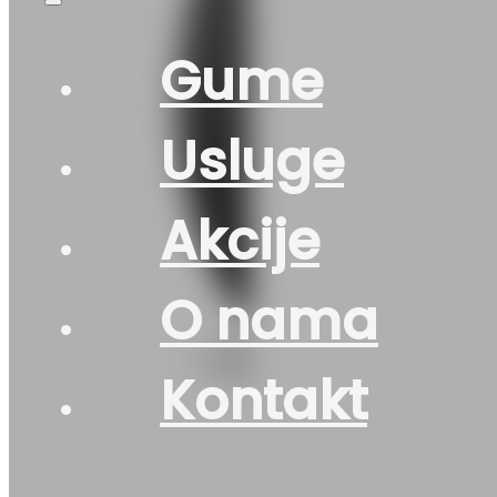
Gume
Usluge
Akcije
O nama
Kontakt