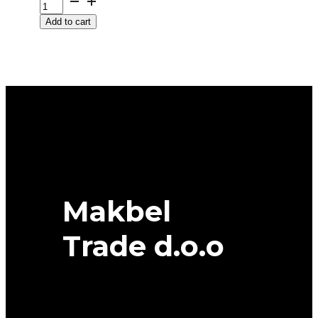
R
Add to cart
17
WRL
AT
ADV
112T
GOODYEAR
quantity
Makbel
Trade d.o.o