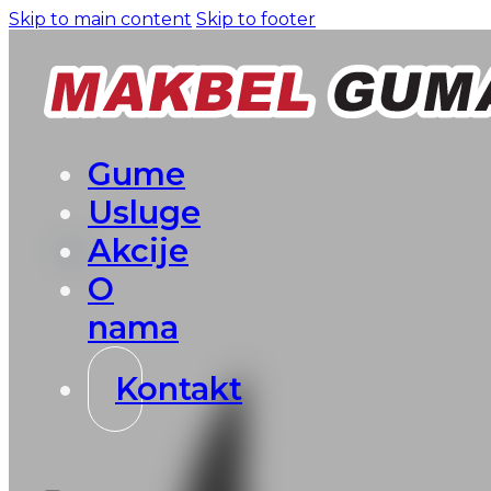
Skip to main content
Skip to footer
Gume
Usluge
Akcije
O
nama
Kontakt