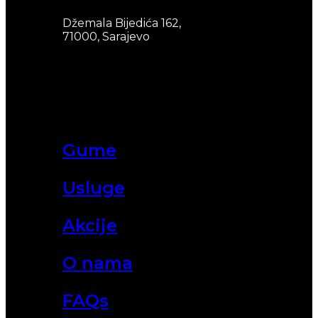
Džemala Bijedića 162,
71000, Sarajevo
Gume
Usluge
Akcije
O nama
FAQs