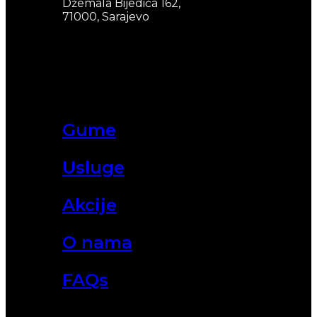
Džemala Bijedića 162,
71000, Sarajevo
Gume
Usluge
Akcije
O nama
FAQs