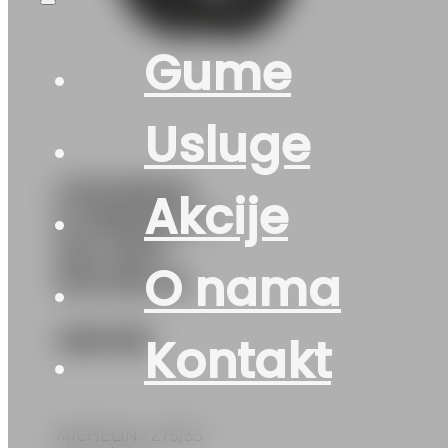
Gume
Usluge
275/35R20
Akcije
E-PRIMACY *
MO 102Y
O nama
MICHELIN
468
KM
Kontakt
MICHELIN • 275/35