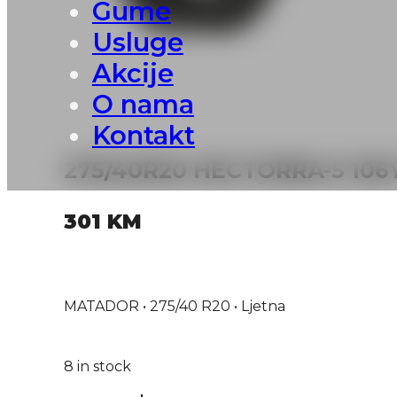
Gume
Usluge
Akcije
O nama
Kontakt
275/40R20 HECTORRA-5 10
301
KM
MATADOR • 275/40 R20 • Ljetna
8 in stock
275/40R20