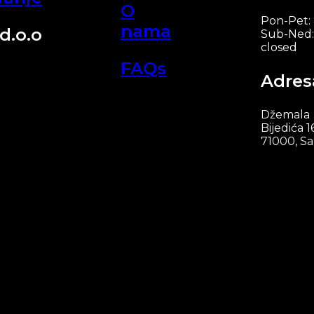
O
Pon-Pet:
nama
d.o.o
Sub-Ned:
closed
FAQs
Adres
Džemala
Bijedića 1
71000, Sa