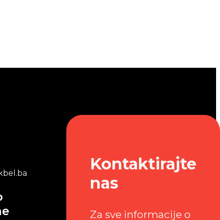
Kontaktirajte
bel.ba
nas
o
me
Za sve informacije o