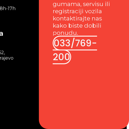
gumama, servisu ili
 8h-17h
registraciji vozila
kontaktirajte nas
kako biste dobili
a
ponudu.
033/769-
62,
200
rajevo