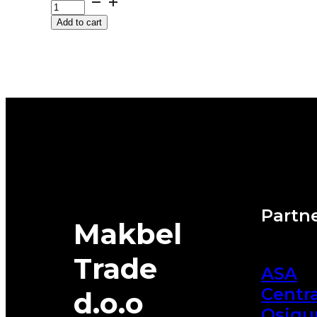
HECTORRA-
Add to cart
5
106Y
MATADOR
quantity
Partne
Makbel
Trade
ASA
Centra
d.o.o
Osigu