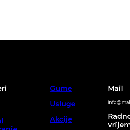
ri
Gume
Mail
Usluge
info@mak
Radn
Akcije
l
vrije
ranje